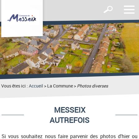
Affic
Afficher
le
le
men
formulaire
de
recherche
Vous êtes ici :
Accueil
> La Commune >
Photos diverses
MESSEIX
AUTREFOIS
Si vous souhaitez nous faire parvenir des photos d'hier ou