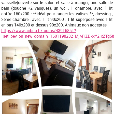
vaisselle)ouverte sur le salon et salle à manger, une salle de
bain (douche +2 vasques), un wc , 1 chambre: avec 1 lit
coffre 160x200 : **idéal pour ranger les valises **, dressing ,
2ème chambre : avec 1 lit 90x200 , 1 lit superposé avec 1 lit
en bas 140x200 et dessus 90x200. Animaux non acceptés
https://www.airbnb.fr/rooms/43916851?
_set_bev_on_new_domain=1601198232_MjM1ZDkxY2IxZTg5