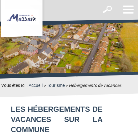
Affic
Afficher
le
le
men
formulaire
de
recherche
Vous êtes ici :
Accueil
>
Tourisme
>
Hébergements de vacances
LES HÉBERGEMENTS DE
VACANCES SUR LA
COMMUNE