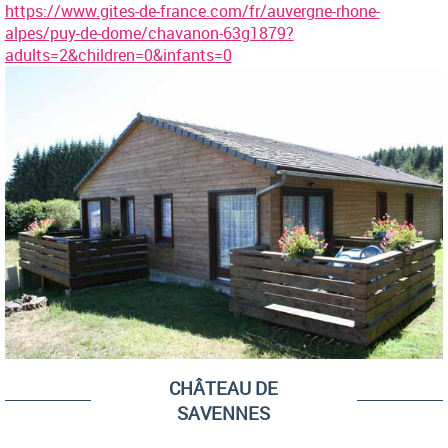
https://www.gites-de-france.com/fr/auvergne-rhone-
alpes/puy-de-dome/chavanon-63g1879?
adults=2&children=0&infants=0
CHÂTEAU DE
SAVENNES