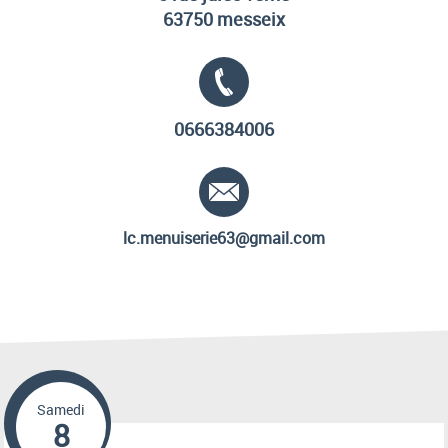
63750 messeix
Tél. :
0666384006
E-mail :
lc.menuiserie63@gmail.com
Samedi
8