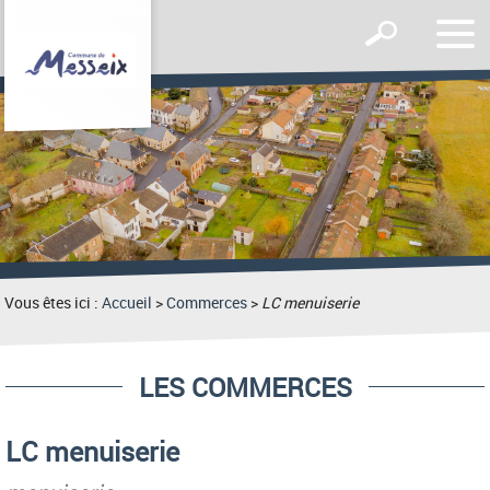
Affic
Afficher
le
le
men
formulaire
de
recherche
Vous êtes ici :
Accueil
>
Commerces
>
LC menuiserie
LES COMMERCES
LC menuiserie