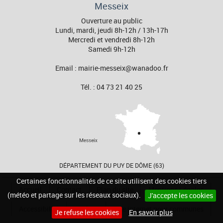
Messeix
Ouverture au public
Lundi, mardi, jeudi 8h-12h / 13h-17h
Mercredi et vendredi 8h-12h
Samedi 9h-12h
Email : mairie-messeix@wanadoo.fr
Tél. : 04 73 21 40 25
DÉPARTEMENT DU PUY DE DÔME (63)
Certaines fonctionnalités de ce site utilisent des cookies tiers
Accueil
Contact
Plan du site
Mentions Légales
(météo et partage sur les réseaux sociaux).
J'accepte les cookies
Accessibilité
Cookies
Site internet pour communes
Je refuse les cookies
En savoir plus