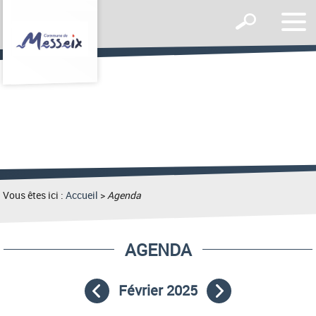
Affic
Afficher
le
le
men
formulaire
de
recherche
Vous êtes ici :
Accueil
>
Agenda
AGENDA
Février 2025
Mois précédent
Mois suivant