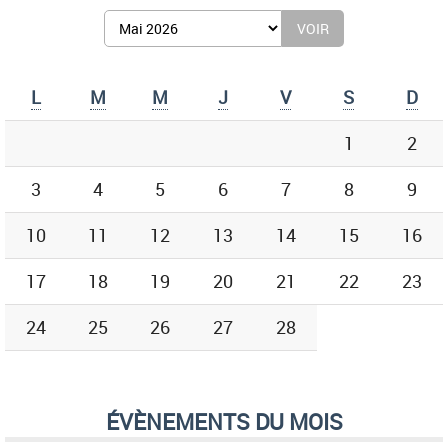
Afficher
le
mois
de
L
M
M
J
V
S
D
:
1
2
3
4
5
6
7
8
9
10
11
12
13
14
15
16
17
18
19
20
21
22
23
24
25
26
27
28
ÉVÈNEMENTS DU MOIS