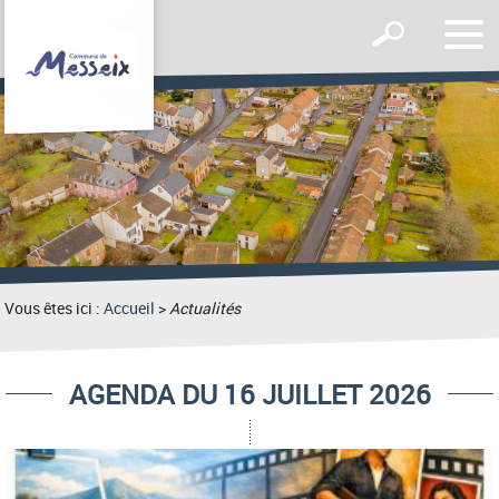
Affic
Afficher
le
le
men
formulaire
de
recherche
Vous êtes ici :
Accueil
>
Actualités
AGENDA DU 16 JUILLET 2026