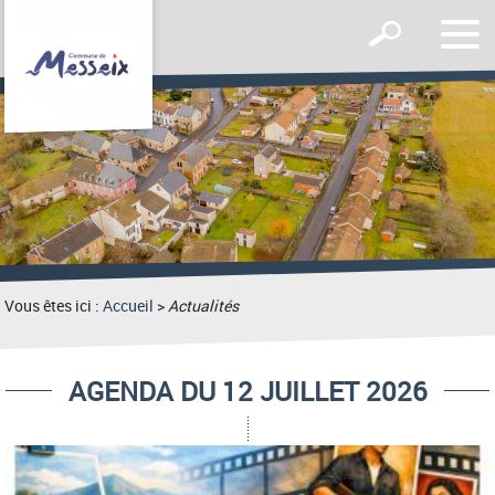
Affic
Afficher
le
le
men
formulaire
de
recherche
Vous êtes ici :
Accueil
>
Actualités
AGENDA DU 12 JUILLET 2026