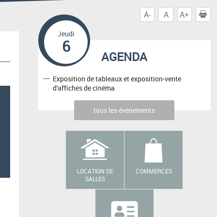
A-
A
A+
I
Jeudi
6
AGENDA
Exposition de tableaux et exposition-vente
d'affiches de cinéma
tous les évènements
LOCATION DE
COMMERCES
SALLES