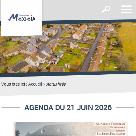
Affic
Afficher
le
le
men
formulaire
de
recherche
Vous êtes ici :
Accueil
>
Actualités
AGENDA DU 21 JUIN 2026