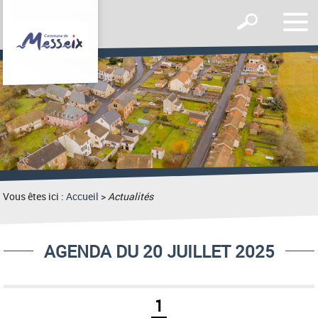
Affic
Afficher
le
le
men
formulaire
de
recherche
Vous êtes ici :
Accueil
>
Actualités
AGENDA DU 20 JUILLET 2025
1