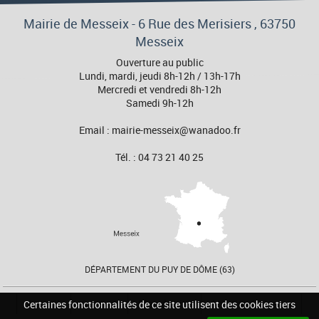
Mairie de Messeix -
6 Rue des Merisiers
, 63750
Messeix
Ouverture au public
Lundi, mardi, jeudi 8h-12h / 13h-17h
Mercredi et vendredi 8h-12h
Samedi 9h-12h
Email : mairie-messeix@wanadoo.fr
Tél. : 04 73 21 40 25
DÉPARTEMENT DU PUY DE DÔME (63)
Accueil
Contact
Plan du site
Mentions Légales
Certaines fonctionnalités de ce site utilisent des cookies tiers