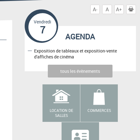
A-
A
A+
I
Vendredi
7
AGENDA
Exposition de tableaux et exposition-vente
d'affiches de cinéma
tous les évènements
LOCATION DE
COMMERCES
SALLES