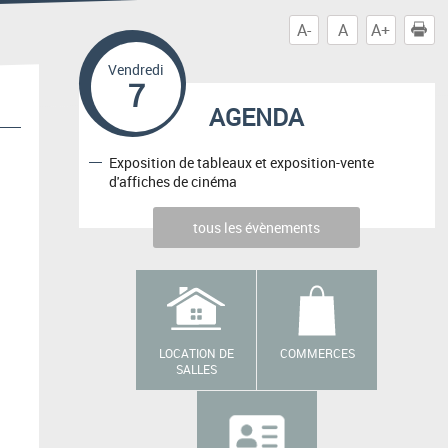
A-
A
A+
I
Vendredi
7
AGENDA
Exposition de tableaux et exposition-vente
d'affiches de cinéma
tous les évènements
LOCATION DE
COMMERCES
SALLES