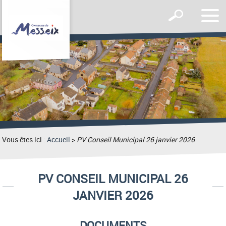
Affic
Afficher
le
le
men
formulaire
de
recherche
Vous êtes ici :
Accueil
>
PV Conseil Municipal 26 janvier 2026
PV CONSEIL MUNICIPAL 26
JANVIER 2026
DOCUMENTS