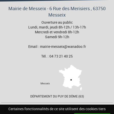
Mairie de Messeix -
6 Rue des Merisiers
, 63750
Messeix
Ouverture au public
Lundi, mardi, jeudi 8h-12h / 13h-17h
Mercredi et vendredi 8h-12h
Samedi 9h-12h
Email : mairie-messeix@wanadoo.fr
Tél. : 04 73 21 40 25
DÉPARTEMENT DU PUY DE DÔME (63)
Accueil
Contact
Plan du site
Mentions Légales
Certaines fonctionnalités de ce site utilisent des cookies tiers