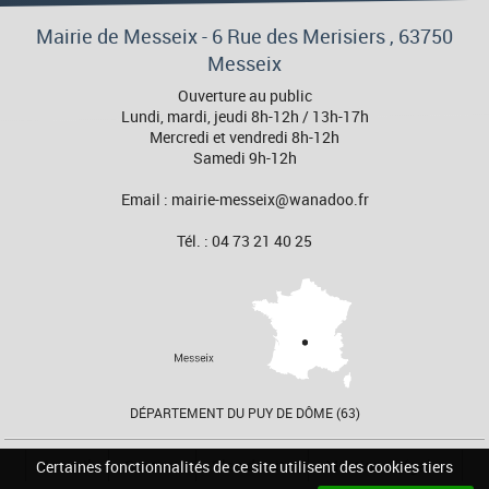
Mairie de Messeix -
6 Rue des Merisiers
, 63750
Messeix
Ouverture au public
Lundi, mardi, jeudi 8h-12h / 13h-17h
Mercredi et vendredi 8h-12h
Samedi 9h-12h
Email : mairie-messeix@wanadoo.fr
Tél. : 04 73 21 40 25
DÉPARTEMENT DU PUY DE DÔME (63)
Accueil
Contact
Plan du site
Mentions Légales
Certaines fonctionnalités de ce site utilisent des cookies tiers