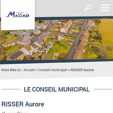
Affic
Afficher
le
le
men
formulaire
de
recherche
Vous êtes ici :
Accueil
>
Conseil municipal
>
RISSER Aurore
LE CONSEIL MUNICIPAL
RISSER Aurore